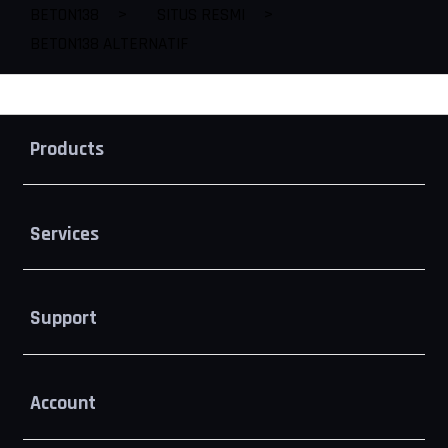
BETON138
>
SITUS RESMI
>
BETON138 ALTERNATIF
Buka
Footer Navigation
Products
Buka
Services
Buka
Support
Buka
Account