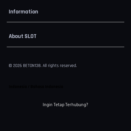
Buka
Information
Buka
About SLOT
© 2026 BETON138. All rights reserved.
Indonesia / Bahasa Indonesia
Ingin Tetap Terhubung?