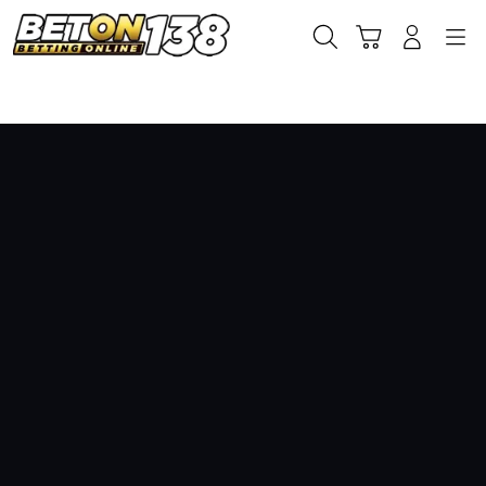
Skip
to
Cari
Troli
Login
Navigation
content