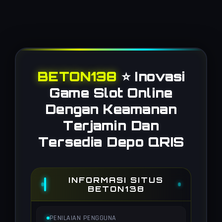
BETON138
⭐️ Inovasi
Game Slot Online
Dengan Keamanan
Terjamin Dan
Tersedia Depo QRIS
INFORMASI SITUS
BETON138
PENILAIAN PENGGUNA