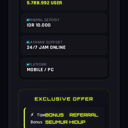
5.788.992 USER
MINIMAL DEPOSIT
IDR 10.000
LAYANAN SUPPORT
24/7 JAM ONLINE
PLATFORM
MOBILE / PC
EXCLUSiVE OFFER
⚡ Tipe
BONUS REFERRAL
Bonus
SEUMUR HIDUP