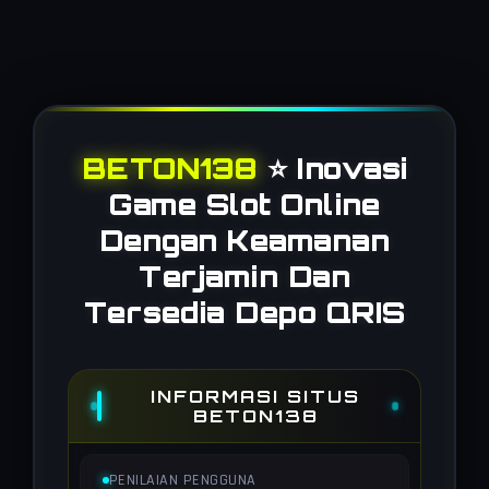
BETON138
⭐️ Inovasi
Game Slot Online
Dengan Keamanan
Terjamin Dan
Tersedia Depo QRIS
INFORMASI SITUS
BETON138
PENILAIAN PENGGUNA