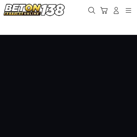
Skip
to
Cari
Troli
Login
Navigation
content