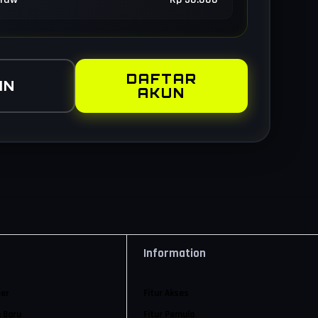
DAFTAR
IN
AKUN
Information
er
Fitur Akses
 Baru
Fitur Pemula