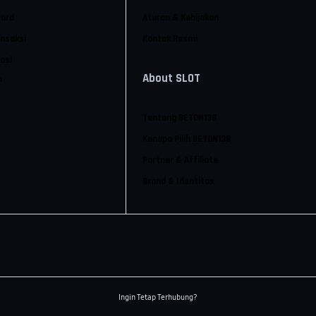
ord
Aturan & Kebijakan
ansaksi
Kontak Resmi
kasi
About SLOT
P
Tentang BETON138
Kenapa Pilih BETON138
Partner & Affiliate
Brand & Identitas
Ingin Tetap Terhubung?