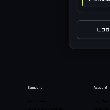
LOG
```
Support
Account
Pusat Bantuan
Login Memb
Live Chat 24/7 Non-Stop
Daftar Akun