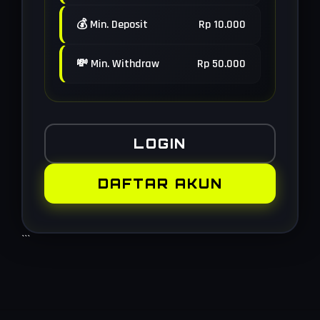
💰 Min. Deposit
Rp 10.000
💸 Min. Withdraw
Rp 50.000
LOGIN
DAFTAR AKUN
```
Layer Popup Close