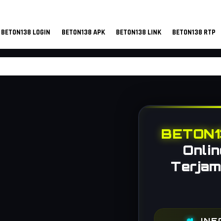
BETON138 LOGIN
BETON138 APK
BETON138 LINK
BETON138 RTP
BETON1
Onli
Terjam
INF