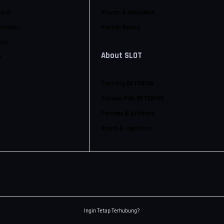
ord
Aturan & Kebijakan
ansaksi
Kontak Resmi
kasi
About SLOT
P
Tentang BETON138
Kenapa Pilih BETON138
Partner & Affiliate
Brand & Identitas
Ingin Tetap Terhubung?