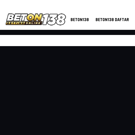
Skip
to
content
BETON138
BETON138 DAFTAR