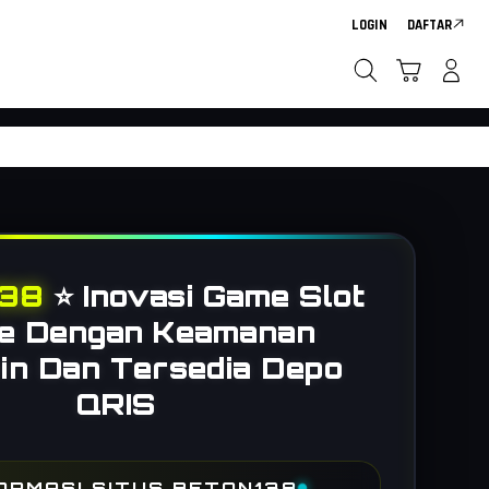
LOGIN
DAFTAR
Cari
Troli
Login/Sign-Up
Cari
38
⭐️ Inovasi Game Slot
ne Dengan Keamanan
in Dan Tersedia Depo
QRIS
ORMASI SITUS BETON138