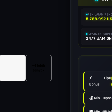
PENILAIAN PEN
5.788.992 U
LAYANAN SUPP
24/7 JAM ON
+4 lebih
banyak
⚡ Tipe
Bonus
💰 Min. Depos
💸 Min. With