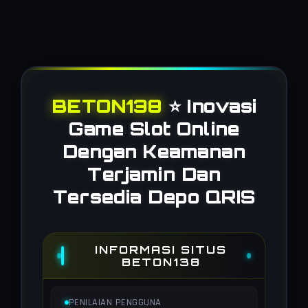
BETON138
⭐️ Inovasi
Game Slot Online
Dengan Keamanan
Terjamin Dan
Tersedia Depo QRIS
INFORMASI SITUS
BETON138
PENILAIAN PENGGUNA