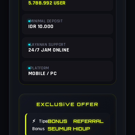
5.788.992 USER
MINIMAL DEPOSIT
IDR 10.000
LAYANAN SUPPORT
24/7 JAM ONLINE
PLATFORM
MOBILE / PC
EXCLUSiVE OFFER
⚡ Tipe
BONUS REFERRAL
Bonus
SEUMUR HIDUP