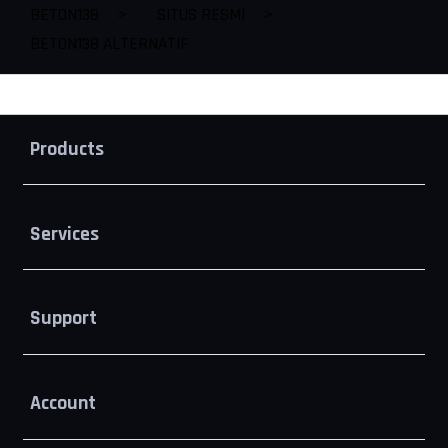
BETON138
>
SITUS RESMI
>
BETON138 ALTERNATIF
Buka
Footer Navigation
Products
Buka
Services
Buka
Support
Buka
Account