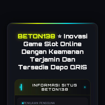
BETON138
⭐️ Inovasi
Game Slot Online
Dengan Keamanan
Terjamin Dan
Tersedia Depo QRIS
INFORMASI SITUS
BETON138
PENILAIAN PENGGUNA