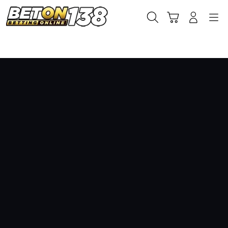
Skip
to
Cari
Troli
Login
Navigation
content