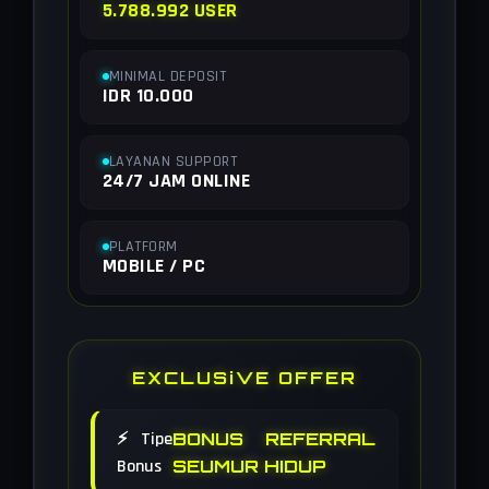
5.788.992 USER
MINIMAL DEPOSIT
IDR 10.000
LAYANAN SUPPORT
24/7 JAM ONLINE
PLATFORM
MOBILE / PC
EXCLUSiVE OFFER
⚡ Tipe
BONUS REFERRAL
Bonus
SEUMUR HIDUP