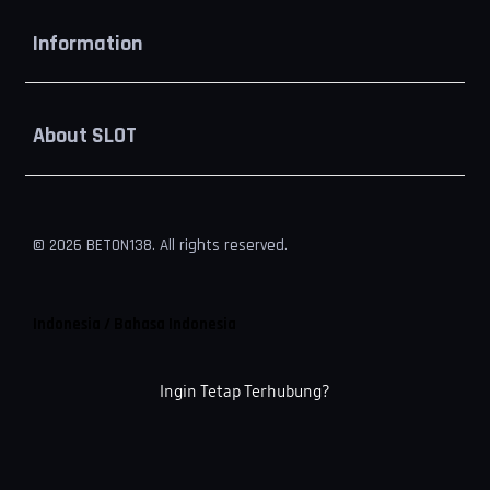
Buka
Information
Buka
About SLOT
© 2026 BETON138. All rights reserved.
Indonesia / Bahasa Indonesia
Ingin Tetap Terhubung?