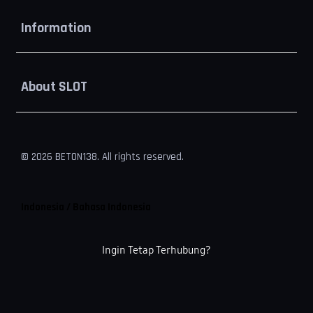
Buka
Information
Buka
About SLOT
© 2026 BETON138. All rights reserved.
Indonesia / Bahasa Indonesia
Ingin Tetap Terhubung?