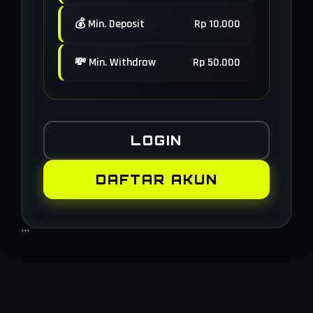
💰 Min. Deposit
Rp 10.000
💸 Min. Withdraw
Rp 50.000
LOGIN
DAFTAR AKUN
```
Layer Popup Close