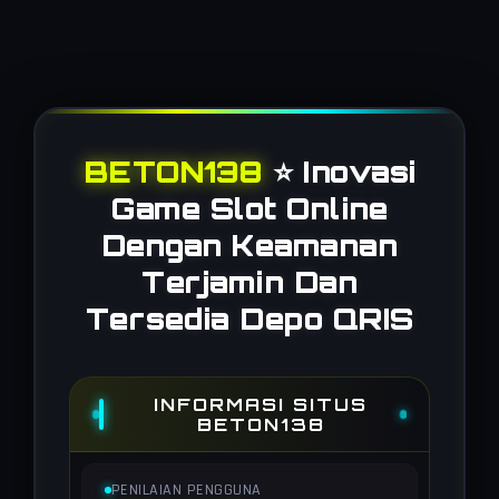
BETON138
⭐️ Inovasi
Game Slot Online
Dengan Keamanan
Terjamin Dan
Tersedia Depo QRIS
INFORMASI SITUS
BETON138
PENILAIAN PENGGUNA