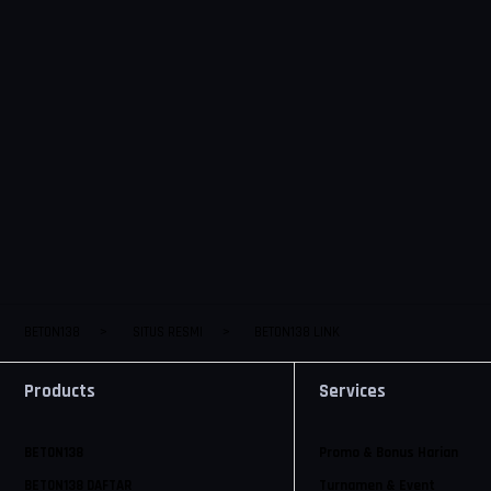
Layer Popup Close
BETON138
>
SITUS RESMI
>
BETON138 LINK
Footer Navigation
Products
Services
BETON138
Promo & Bonus Harian
BETON138 DAFTAR
Turnamen & Event