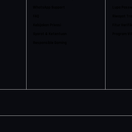
WhatsApp Support
Lupa Passw
FAQ
Riwayat Tr
Kebijakan Privasi
Fitur Verifi
Syarat & Ketentuan
Program VI
Responsible Gaming