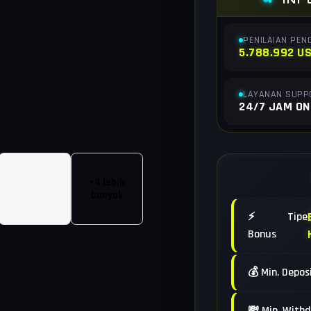
PENILAIAN PEN
5.788.992 U
LAYANAN SUPP
24/7 JAM ON
+4 lebih
banyak
⚡ Tipe
Bonus
💰 Min. Depos
💸 Min. With