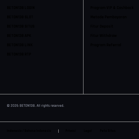
BETON138 LOGIN
Program VIP & Cashback
BETON138 SLOT
Metode Pembayaran
BETON138 SITUS
Fitur Deposit
BETON138 APK
Fitur Withdraw
BETON138 LINK
Program Referral
BETON138 RTP
© 2026 BETON138. All rights reserved.
Privasi
Legal
Peta Situs
Indonesia / Bahasa Indonesia