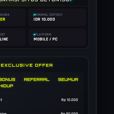
GGUNA
MINIMAL DEPOSIT
SER
IDR 10.000
ORT
PLATFORM
LINE
MOBILE / PC
EXCLUSiVE OFFER
BONUS REFERRAL SEUMUR
HIDUP
it
Rp 10.000
draw
Rp 50.000