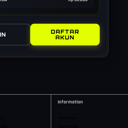
DAFTAR
IN
AKUN
Information
er
Fitur Akses
 Baru
Fitur Pemula