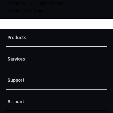
BETON138
>
SITUS RESMI
>
BETON138 ALTERNATIF
Buka
Footer Navigation
Products
Buka
Services
Buka
Support
Buka
Account