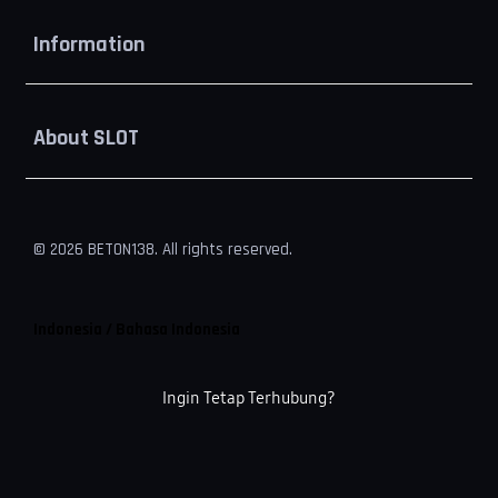
Buka
Information
Buka
About SLOT
© 2026 BETON138. All rights reserved.
Indonesia / Bahasa Indonesia
Ingin Tetap Terhubung?