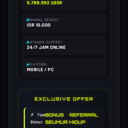
5.788.992 USER
MINIMAL DEPOSIT
IDR 10.000
LAYANAN SUPPORT
24/7 JAM ONLINE
PLATFORM
MOBILE / PC
EXCLUSiVE OFFER
⚡ Tipe
BONUS REFERRAL
Bonus
SEUMUR HIDUP