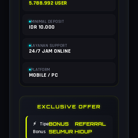
5.788.992 USER
MINIMAL DEPOSIT
IDR 10.000
LAYANAN SUPPORT
24/7 JAM ONLINE
PLATFORM
MOBILE / PC
EXCLUSiVE OFFER
⚡ Tipe
BONUS REFERRAL
Bonus
SEUMUR HIDUP