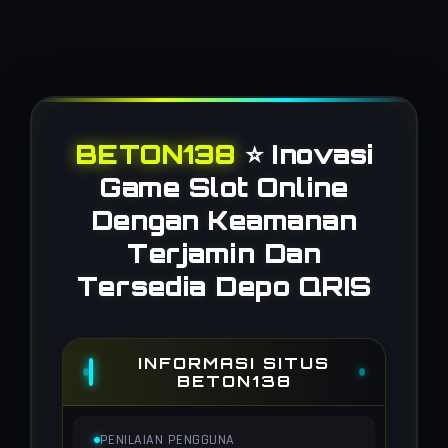
BETON138
⭐️ Inovasi
Game Slot Online
Dengan Keamanan
Terjamin Dan
Tersedia Depo QRIS
INFORMASI SITUS
BETON138
PENILAIAN PENGGUNA