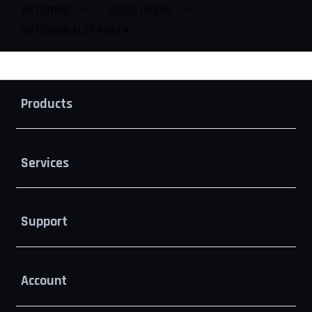
BETON138
>
SITUS RESMI
>
BETON138 ALTERNATIF
Buka
Footer Navigation
Products
Buka
Services
Buka
Support
Buka
Account