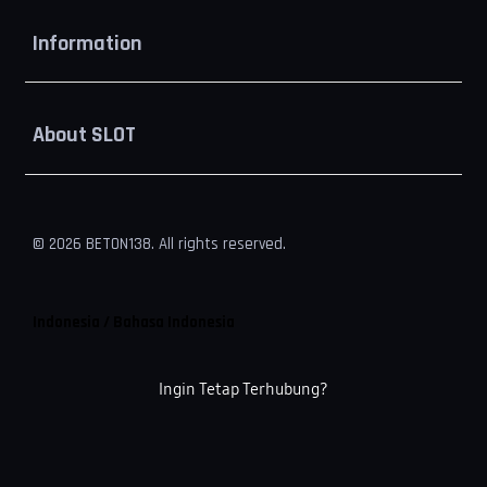
Buka
Information
Buka
About SLOT
© 2026 BETON138. All rights reserved.
Indonesia / Bahasa Indonesia
Ingin Tetap Terhubung?