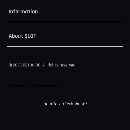
Buka
Information
Buka
About SLOT
© 2026 BETON138. All rights reserved.
Indonesia / Bahasa Indonesia
Ingin Tetap Terhubung?