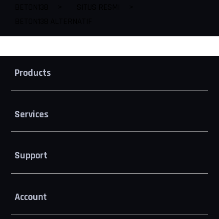
BETON138
>
SITUS RESMI
>
BETON138 ALTERNATIF
Buka
Footer Navigation
Products
Buka
Services
Buka
Support
Buka
Account