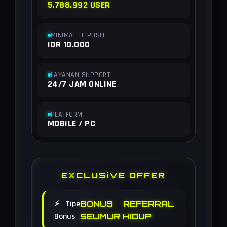
5.788.992 USER
MINIMAL DEPOSIT
IDR 10.000
LAYANAN SUPPORT
24/7 JAM ONLINE
PLATFORM
MOBILE / PC
EXCLUSiVE OFFER
⚡ Tipe
BONUS REFERRAL
Bonus
SEUMUR HIDUP