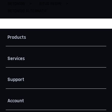
BETON138
>
SITUS RESMI
>
BETON138 ALTERNATIF
Buka
Footer Navigation
Products
Buka
Services
Buka
Support
Buka
Account