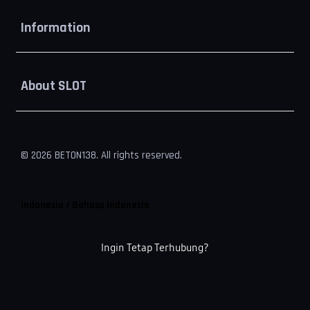
Buka
Information
Buka
About SLOT
© 2026 BETON138. All rights reserved.
Indonesia / Bahasa Indonesia
Ingin Tetap Terhubung?