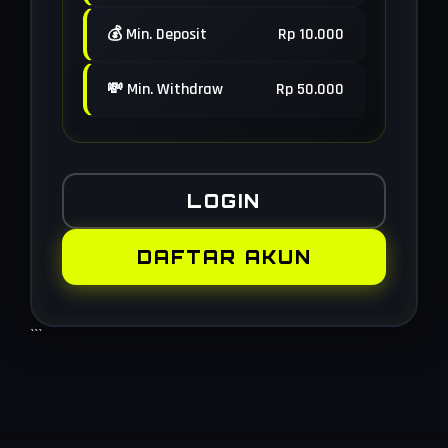
💰 Min. Deposit
Rp 10.000
💸 Min. Withdraw
Rp 50.000
LOGIN
DAFTAR AKUN
```
Layer Popup Close