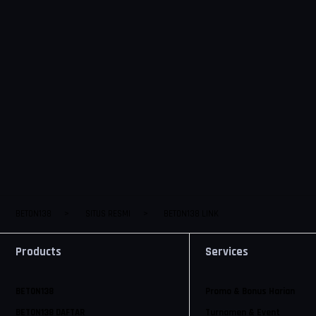
Layer Popup Close
BETON138
>
SITUS RESMI
>
BETON138 LINK
Footer Navigation
Products
Services
BETON138
Promo & Bonus Harian
BETON138 DAFTAR
Turnamen & Event