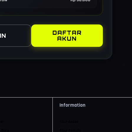
DAFTAR
IN
AKUN
Information
er
Fitur Akses
 Baru
Fitur Pemula