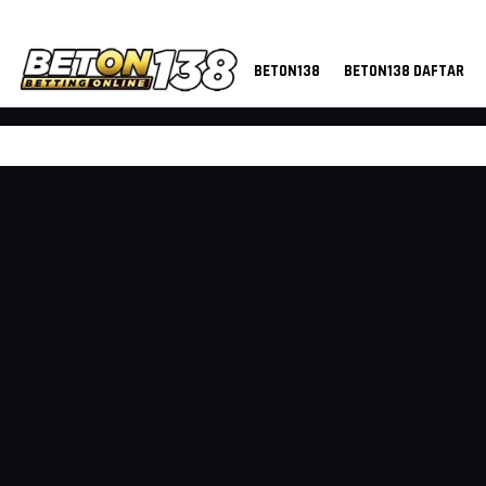
Skip
to
content
BETON138
BETON138 DAFTAR