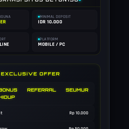
GGUNA
MINIMAL DEPOSIT
SER
IDR 10.000
ORT
PLATFORM
LINE
MOBILE / PC
EXCLUSiVE OFFER
BONUS REFERRAL SEUMUR
HIDUP
it
Rp 10.000
draw
Rp 50.000