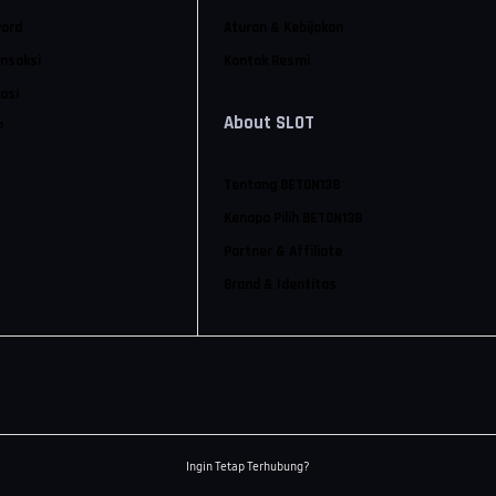
ord
Aturan & Kebijakan
ansaksi
Kontak Resmi
kasi
About SLOT
P
Tentang BETON138
Kenapa Pilih BETON138
Partner & Affiliate
Brand & Identitas
Ingin Tetap Terhubung?