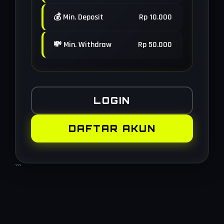
💰 Min. Deposit
Rp 10.000
💸 Min. Withdraw
Rp 50.000
LOGIN
DAFTAR AKUN
```
Layer Popup Close