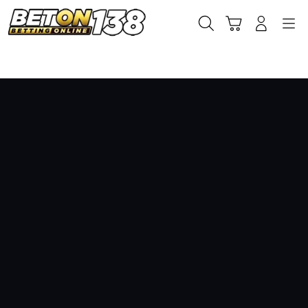
Skip
to
Cari
Troli
Login
Navigation
content