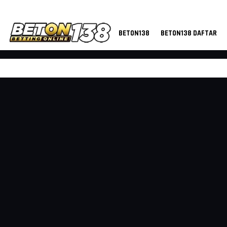
Skip
to
content
BETON138
BETON138 DAFTAR