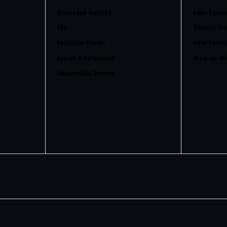
WhatsApp Support
Lupa Passw
FAQ
Riwayat Tr
Kebijakan Privasi
Fitur Verifi
Syarat & Ketentuan
Program VI
Responsible Gaming