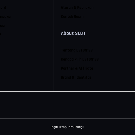
ord
Aturan & Kebijakan
ansaksi
Kontak Resmi
kasi
About SLOT
P
Tentang BETON138
Kenapa Pilih BETON138
Partner & Affiliate
Brand & Identitas
Ingin Tetap Terhubung?