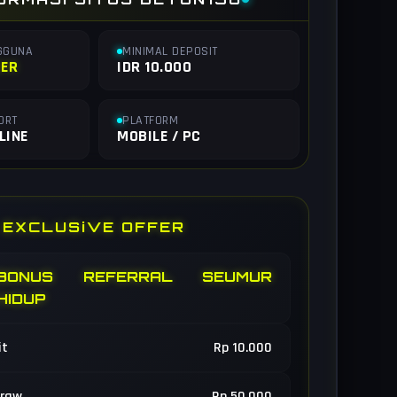
GGUNA
MINIMAL DEPOSIT
SER
IDR 10.000
ORT
PLATFORM
LINE
MOBILE / PC
EXCLUSiVE OFFER
BONUS REFERRAL SEUMUR
HIDUP
it
Rp 10.000
draw
Rp 50.000