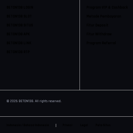
BETON138 LOGIN
Program VIP & Cashback
BETON138 SLOT
Metode Pembayaran
BETON138 SITUS
Fitur Deposit
BETON138 APK
Fitur Withdraw
BETON138 LINK
Program Referral
BETON138 RTP
© 2026 BETON138. All rights reserved.
Privasi
Legal
Peta Situs
Indonesia / Bahasa Indonesia