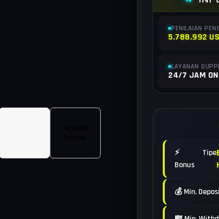
PENILAIAN PEN
5.788.992 U
LAYANAN SUPP
24/7 JAM ON
+4 lebih
banyak
⚡ Tipe
Bonus
💰 Min. Depos
💸 Min. With