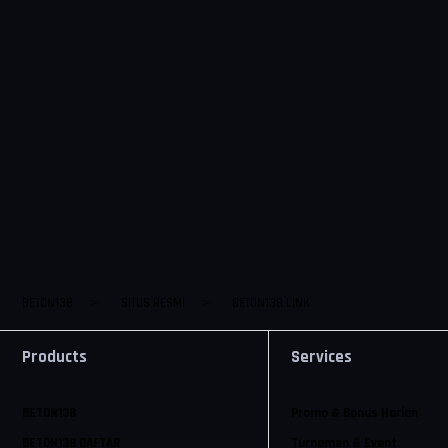
Layer Popup Close
BETON138
>
SITUS RESMI
>
BETON138 LINK
Footer Navigation
Products
Services
BETON138
Promo & Bonus Harian
BETON138 DAFTAR
Turnamen & Event