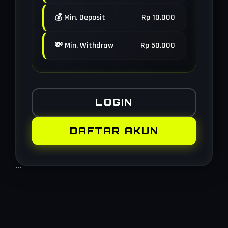
💰 Min. Deposit
Rp 10.000
💸 Min. Withdraw
Rp 50.000
LOGIN
DAFTAR AKUN
```
Layer Popup Close