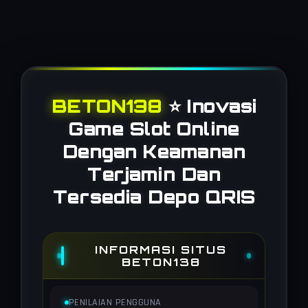
BETON138
⭐️ Inovasi
Game Slot Online
Dengan Keamanan
Terjamin Dan
Tersedia Depo QRIS
INFORMASI SITUS
BETON138
PENILAIAN PENGGUNA