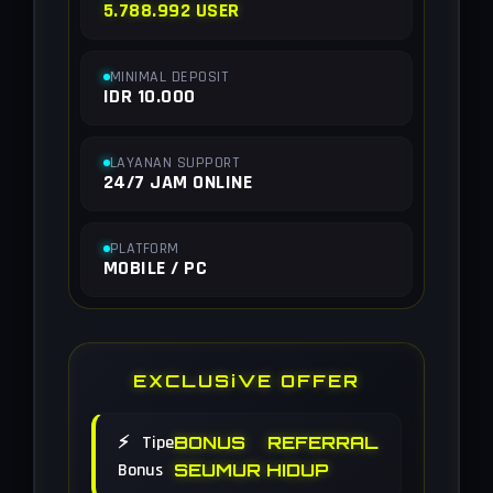
5.788.992 USER
MINIMAL DEPOSIT
IDR 10.000
LAYANAN SUPPORT
24/7 JAM ONLINE
PLATFORM
MOBILE / PC
EXCLUSiVE OFFER
⚡ Tipe
BONUS REFERRAL
Bonus
SEUMUR HIDUP