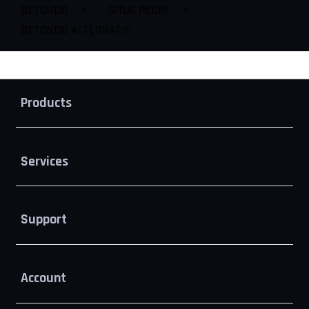
BETON138
>
SITUS RESMI
>
BETON138 ALTERNATIF
Buka
Footer Navigation
Products
Buka
Services
Buka
Support
Buka
Account