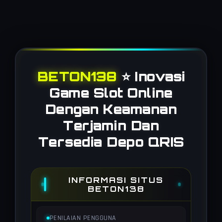
BETON138
⭐️ Inovasi
Game Slot Online
Dengan Keamanan
Terjamin Dan
Tersedia Depo QRIS
INFORMASI SITUS
BETON138
PENILAIAN PENGGUNA