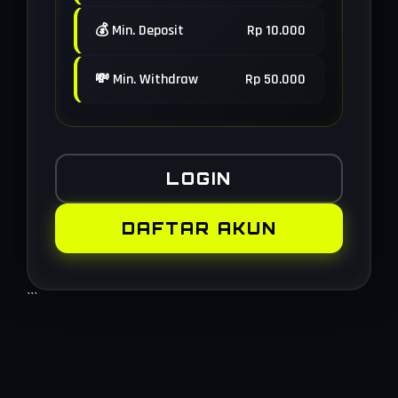
💰 Min. Deposit
Rp 10.000
💸 Min. Withdraw
Rp 50.000
LOGIN
DAFTAR AKUN
```
Layer Popup Close