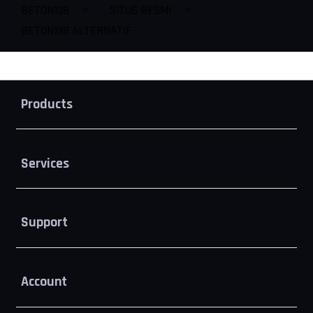
BETON138
>
SITUS RESMI
>
BETON138 ALTERNATIF
Buka
Footer Navigation
Products
Buka
Services
Buka
Support
Buka
Account