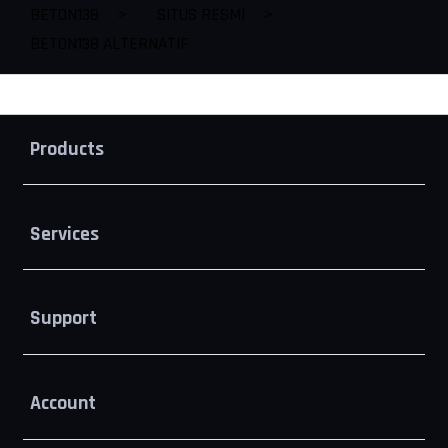
BETON138
>
SITUS RESMI
>
BETON138 ALTERNATIF
Buka
Footer Navigation
Products
Buka
Services
Buka
Support
Buka
Account