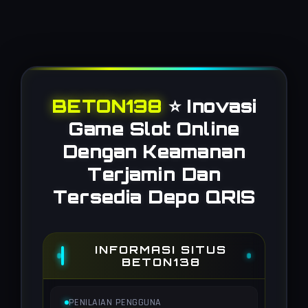
BETON138
⭐️ Inovasi
Game Slot Online
Dengan Keamanan
Terjamin Dan
Tersedia Depo QRIS
INFORMASI SITUS
BETON138
PENILAIAN PENGGUNA