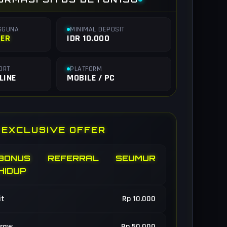
GGUNA
MINIMAL DEPOSIT
SER
IDR 10.000
ORT
PLATFORM
LINE
MOBILE / PC
EXCLUSiVE OFFER
BONUS REFERRAL SEUMUR
HIDUP
it
Rp 10.000
draw
Rp 50.000