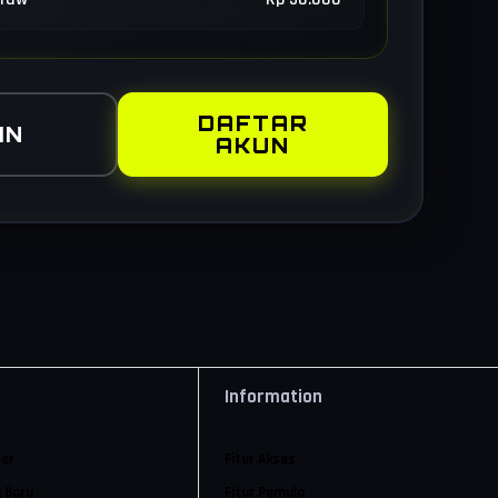
DAFTAR
IN
AKUN
Information
er
Fitur Akses
 Baru
Fitur Pemula