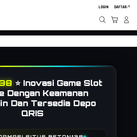
LOGIN
DAFTAR
Cari
Troli
Login/Sign-Up
Cari
38
⭐️ Inovasi Game Slot
ne Dengan Keamanan
in Dan Tersedia Depo
QRIS
ORMASI SITUS BETON138