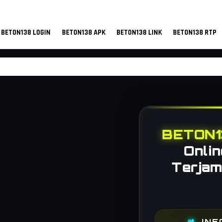
BETON138 LOGIN
BETON138 APK
BETON138 LINK
BETON138 RTP
BETON1
Onli
Terjam
INF