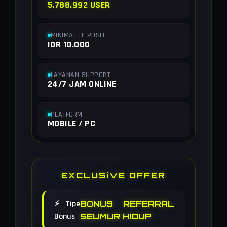
5.788.992 USER
MINIMAL DEPOSIT
IDR 10.000
LAYANAN SUPPORT
24/7 JAM ONLINE
PLATFORM
MOBILE / PC
EXCLUSiVE OFFER
⚡ Tipe
BONUS REFERRAL
Bonus
SEUMUR HIDUP