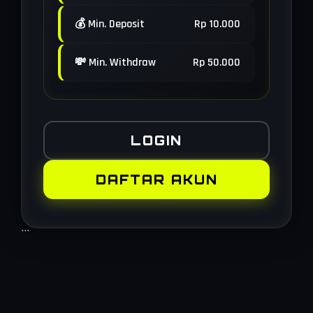
💰 Min. Deposit
Rp 10.000
💸 Min. Withdraw
Rp 50.000
LOGIN
DAFTAR AKUN
```
Layer Popup Close