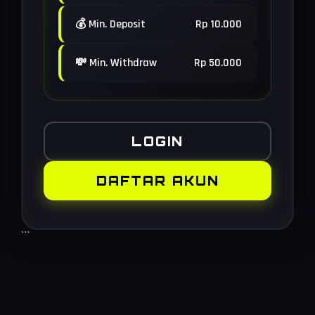
💰 Min. Deposit
Rp 10.000
💸 Min. Withdraw
Rp 50.000
LOGIN
DAFTAR AKUN
```
Layer Popup Close