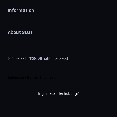
Buka
Information
Buka
About SLOT
© 2026 BETON138. All rights reserved.
Indonesia / Bahasa Indonesia
Ingin Tetap Terhubung?