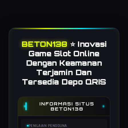
BETON138
⭐️ Inovasi
Game Slot Online
Dengan Keamanan
Terjamin Dan
Tersedia Depo QRIS
INFORMASI SITUS
BETON138
PENILAIAN PENGGUNA