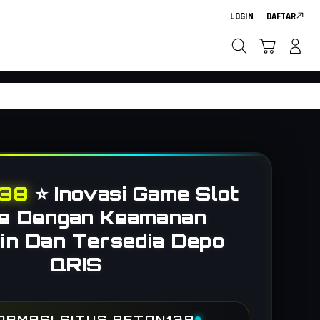
LOGIN
DAFTAR
Cari
Troli
Login/Sign-Up
Cari
38
⭐️ Inovasi Game Slot
ne Dengan Keamanan
in Dan Tersedia Depo
QRIS
ORMASI SITUS BETON138