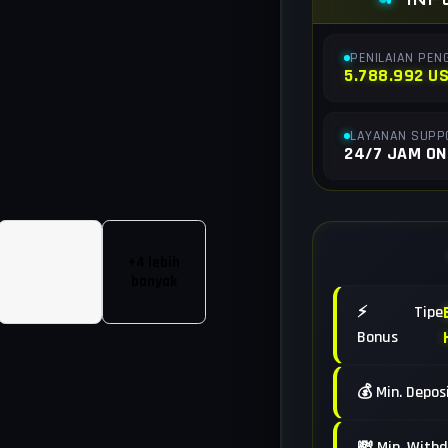
PENILAIAN PEN
5.788.992 U
LAYANAN SUPP
24/7 JAM ON
+4 lebih
banyak
⚡ Tipe
Bonus
💰 Min. Depos
💸 Min. With