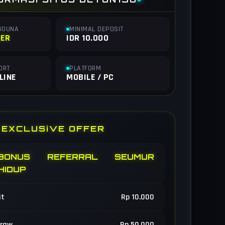
GGUNA
MINIMAL DEPOSIT
SER
IDR 10.000
ORT
PLATFORM
LINE
MOBILE / PC
EXCLUSiVE OFFER
BONUS REFERRAL SEUMUR
HIDUP
it
Rp 10.000
draw
Rp 50.000