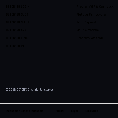
BETON138 LOGIN
Program VIP & Cashback
BETON138 SLOT
Metode Pembayaran
BETON138 SITUS
Fitur Deposit
BETON138 APK
Fitur Withdraw
BETON138 LINK
Program Referral
BETON138 RTP
© 2026 BETON138. All rights reserved.
Privasi
Legal
Peta Situs
Indonesia / Bahasa Indonesia