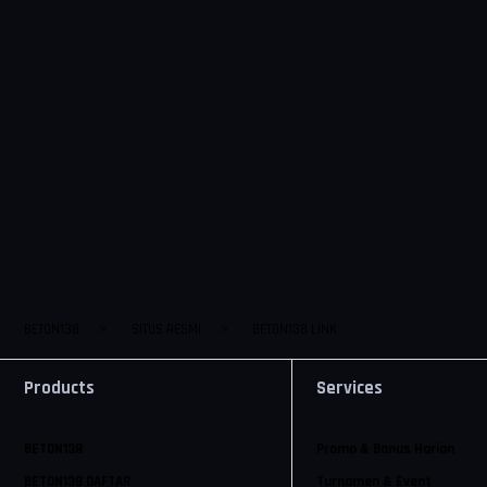
Layer Popup Close
BETON138
>
SITUS RESMI
>
BETON138 LINK
Footer Navigation
Products
Services
BETON138
Promo & Bonus Harian
BETON138 DAFTAR
Turnamen & Event