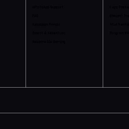
WhatsApp Support
Lupa Passw
FAQ
Riwayat Tr
Kebijakan Privasi
Fitur Verifi
Syarat & Ketentuan
Program VI
Responsible Gaming