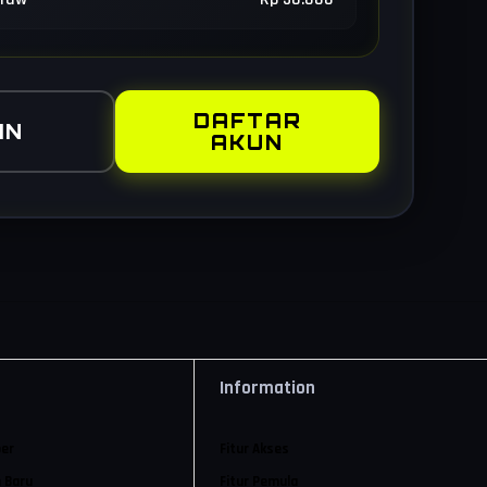
DAFTAR
IN
AKUN
Information
er
Fitur Akses
 Baru
Fitur Pemula