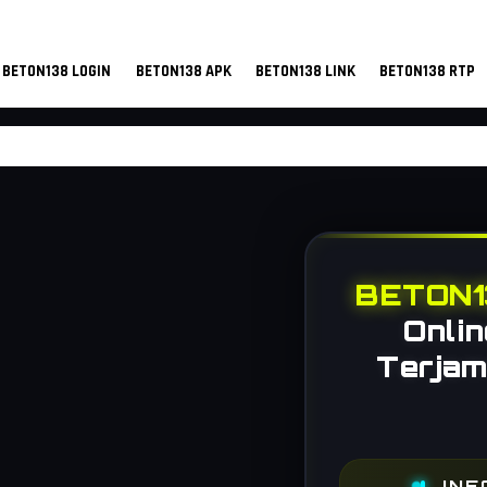
BETON138 LOGIN
BETON138 APK
BETON138 LINK
BETON138 RTP
BETON1
Onli
Terjam
INF