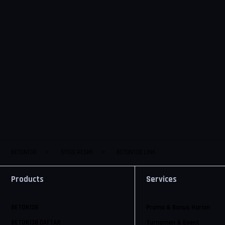
Layer Popup Close
BETON138
>
SITUS RESMI
>
BETON138 LINK
Footer Navigation
Products
Services
BETON138
Promo & Bonus Harian
BETON138 DAFTAR
Turnamen & Event