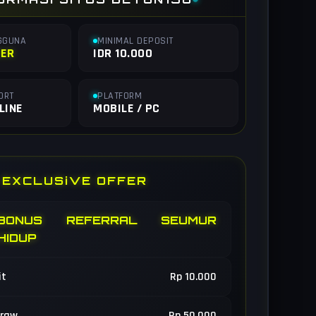
GGUNA
MINIMAL DEPOSIT
SER
IDR 10.000
ORT
PLATFORM
LINE
MOBILE / PC
EXCLUSiVE OFFER
BONUS REFERRAL SEUMUR
HIDUP
it
Rp 10.000
draw
Rp 50.000