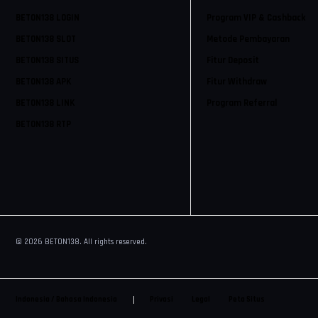
BETON138 LOGIN
Program VIP & Cashback
BETON138 SLOT
Metode Pembayaran
BETON138 SITUS
Fitur Deposit
BETON138 APK
Fitur Withdraw
BETON138 LINK
Program Referral
BETON138 RTP
© 2026 BETON138. All rights reserved.
Privasi
Legal
Peta Situs
Indonesia / Bahasa Indonesia