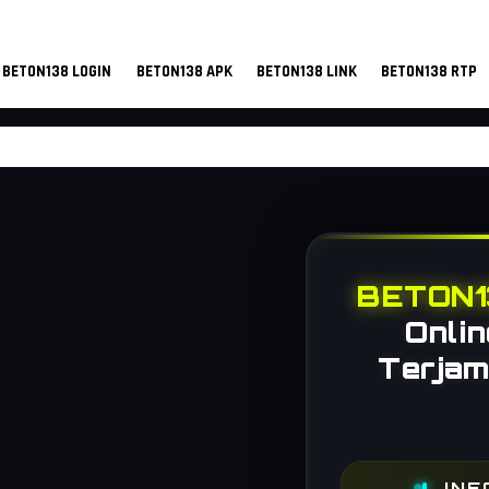
BETON138 LOGIN
BETON138 APK
BETON138 LINK
BETON138 RTP
BETON1
Onli
Terjam
INF