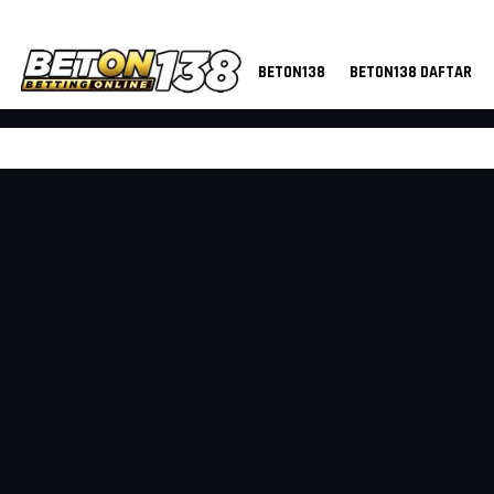
Skip
to
content
BETON138
BETON138 DAFTAR