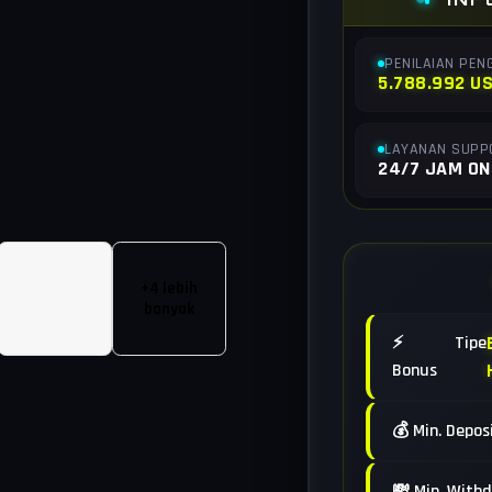
PENILAIAN PEN
5.788.992 U
LAYANAN SUPP
24/7 JAM ON
+4 lebih
banyak
⚡ Tipe
Bonus
💰 Min. Depos
💸 Min. With