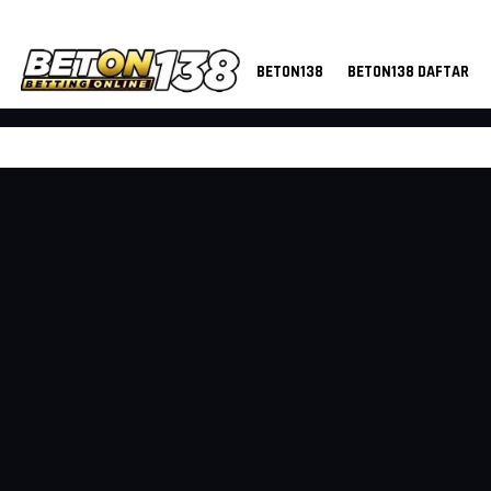
Skip
to
content
BETON138
BETON138 DAFTAR