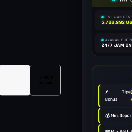
PENILAIAN PEN
5.788.992 U
LAYANAN SUPP
24/7 JAM ON
+4 lebih
banyak
⚡ Tipe
Bonus
💰 Min. Depos
💸 Min. With