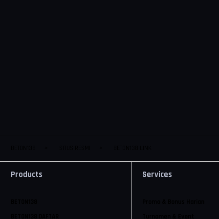
Layer Popup Close
BETON138
>
SITUS RESMI
>
BETON138 LINK
Footer Navigation
Products
Services
BETON138
Promo & Bonus Harian
BETON138 DAFTAR
Turnamen & Event