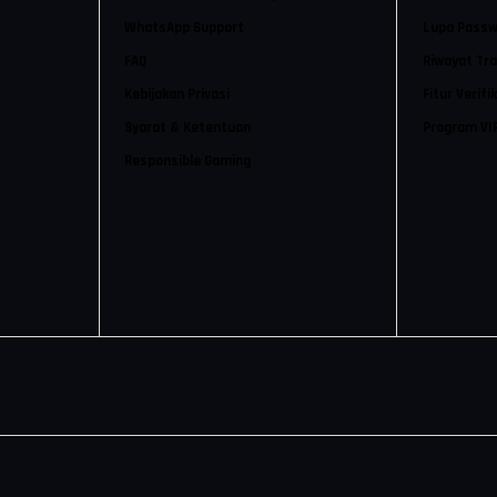
WhatsApp Support
Lupa Passw
FAQ
Riwayat Tr
Kebijakan Privasi
Fitur Verifi
Syarat & Ketentuan
Program VI
Responsible Gaming