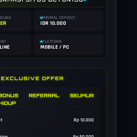
GGUNA
MINIMAL DEPOSIT
SER
IDR 10.000
ORT
PLATFORM
LINE
MOBILE / PC
EXCLUSiVE OFFER
BONUS REFERRAL SEUMUR
HIDUP
it
Rp 10.000
draw
Rp 50.000