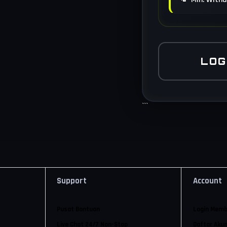
LOG
```
Support
Account
Pusat Bantuan
Login Memb
Live Chat 24/7 Non-Stop
Daftar Akun