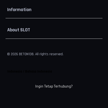
Buka
Information
Buka
About SLOT
© 2026 BETON138. All rights reserved.
Indonesia / Bahasa Indonesia
Ingin Tetap Terhubung?