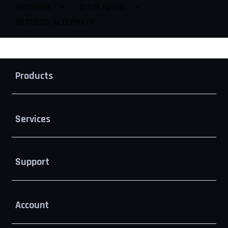
BETON138
>
SITUS RESMI
>
BETON138 ALTERNATIF
Buka
Footer Navigation
Products
Buka
Services
Buka
Support
Buka
Account