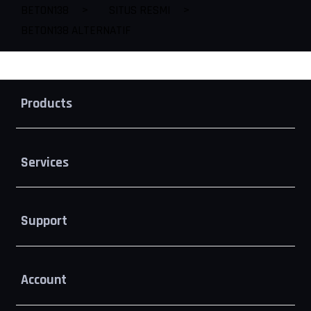
BETON138
>
SITUS RESMI
>
BETON138 ALTERNATIF
Buka
Footer Navigation
Products
Buka
Services
Buka
Support
Buka
Account