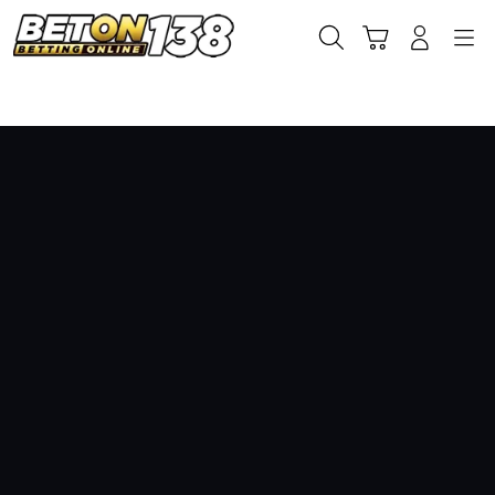
Skip
to
Cari
Troli
Login
Navigation
content