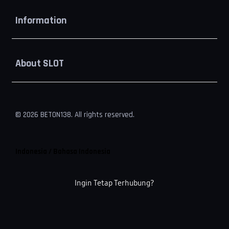
Buka
Information
Buka
About SLOT
© 2026 BETON138. All rights reserved.
Indonesia / Bahasa Indonesia
Ingin Tetap Terhubung?