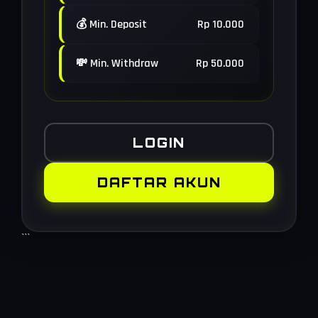
💰 Min. Deposit
Rp 10.000
💸 Min. Withdraw
Rp 50.000
LOGIN
DAFTAR AKUN
```
Layer Popup Close