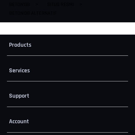
BETON138
>
SITUS RESMI
>
BETON138 ALTERNATIF
Buka
Footer Navigation
Products
Buka
Services
Buka
Support
Buka
Account