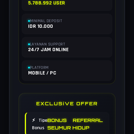
5.788.992 USER
MINIMAL DEPOSIT
IDR 10.000
LAYANAN SUPPORT
24/7 JAM ONLINE
PLATFORM
MOBILE / PC
EXCLUSiVE OFFER
⚡ Tipe
BONUS REFERRAL
Bonus
SEUMUR HIDUP