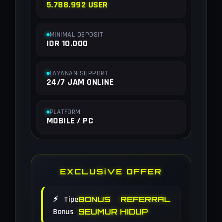
5.788.992 USER
MINIMAL DEPOSIT
IDR 10.000
LAYANAN SUPPORT
24/7 JAM ONLINE
PLATFORM
MOBILE / PC
EXCLUSiVE OFFER
⚡ Tipe
BONUS REFERRAL
Bonus
SEUMUR HIDUP