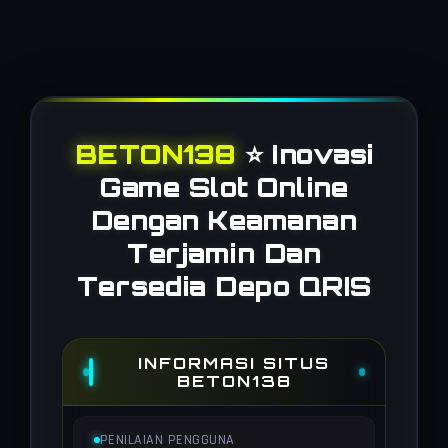
BETON138
⭐️ Inovasi
Game Slot Online
Dengan Keamanan
Terjamin Dan
Tersedia Depo QRIS
INFORMASI SITUS
BETON138
PENILAIAN PENGGUNA