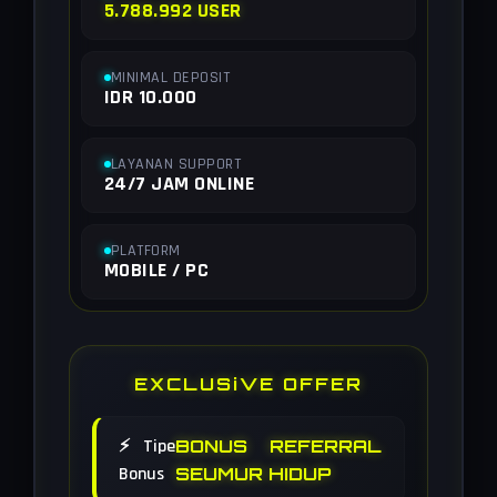
5.788.992 USER
MINIMAL DEPOSIT
IDR 10.000
LAYANAN SUPPORT
24/7 JAM ONLINE
PLATFORM
MOBILE / PC
EXCLUSiVE OFFER
⚡ Tipe
BONUS REFERRAL
Bonus
SEUMUR HIDUP