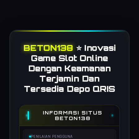
BETON138
⭐️ Inovasi
Game Slot Online
Dengan Keamanan
Terjamin Dan
Tersedia Depo QRIS
INFORMASI SITUS
BETON138
PENILAIAN PENGGUNA