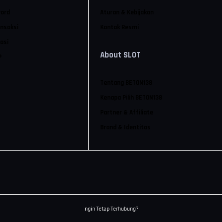
ord
Aturan & Kebijakan
ansaksi
Kontak Resmi
kasi
About SLOT
P
Tentang BETON138
Kenapa Pilih BETON138
Partner & Affiliate
Brand & Identitas
Ingin Tetap Terhubung?