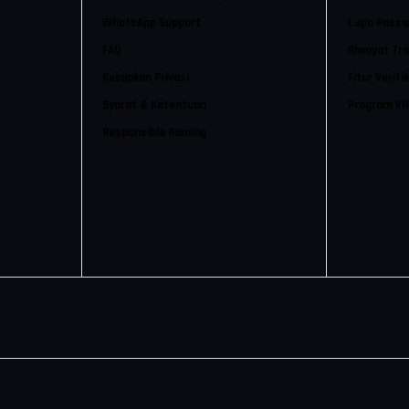
WhatsApp Support
Lupa Passw
FAQ
Riwayat Tr
Kebijakan Privasi
Fitur Verifi
Syarat & Ketentuan
Program VI
Responsible Gaming