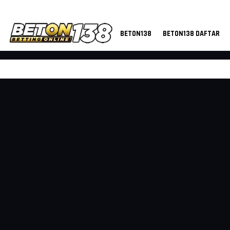
Skip
to
content
BETON138
BETON138 DAFTAR