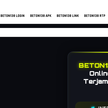
BETON138 LOGIN
BETON138 APK
BETON138 LINK
BETON138 RTP
BETON1
Onli
Terjam
INF