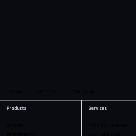
Layer Popup Close
BETON138
>
SITUS RESMI
>
BETON138 LINK
Footer Navigation
Products
Services
BETON138
Promo & Bonus Harian
BETON138 DAFTAR
Turnamen & Event