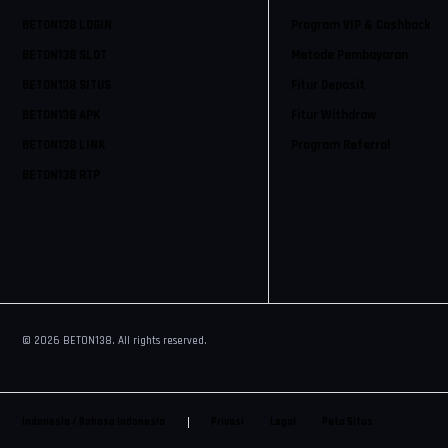
BETON138 LOGIN
Program VIP & Cashback
BETON138 SLOT
Metode Pembayaran
BETON138 SITUS
Fitur Deposit
BETON138 APK
Fitur Withdraw
BETON138 LINK
Program Referral
BETON138 RTP
© 2026 BETON138. All rights reserved.
Privasi
Legal
Peta Situs
Indonesia / Bahasa Indonesia