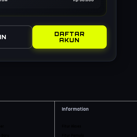
DAFTAR
IN
AKUN
Information
er
Fitur Akses
 Baru
Fitur Pemula