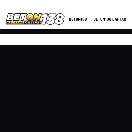
Skip
to
content
BETON138
BETON138 DAFTAR