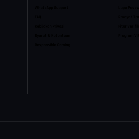
WhatsApp Support
Lupa Passw
FAQ
Riwayat Tr
Kebijakan Privasi
Fitur Verifi
Syarat & Ketentuan
Program VI
Responsible Gaming