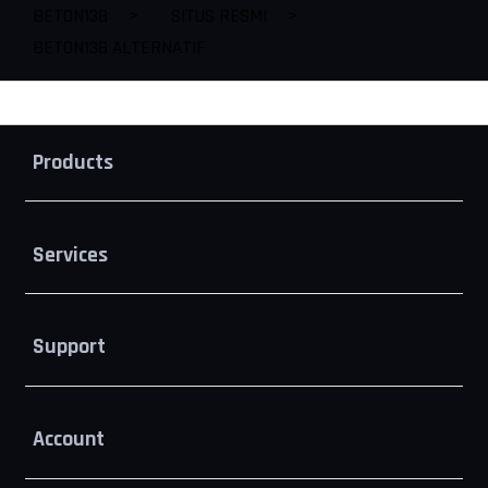
BETON138
>
SITUS RESMI
>
BETON138 ALTERNATIF
Buka
Footer Navigation
Products
Buka
Services
Buka
Support
Buka
Account