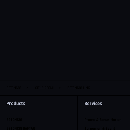
Layer Popup Close
BETON138
>
SITUS RESMI
>
BETON138 LINK
Footer Navigation
Products
Services
BETON138
Promo & Bonus Harian
BETON138 DAFTAR
Turnamen & Event