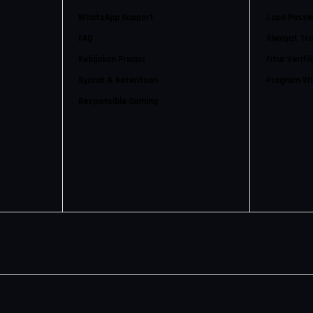
WhatsApp Support
Lupa Passw
FAQ
Riwayat Tr
Kebijakan Privasi
Fitur Verifi
Syarat & Ketentuan
Program VI
Responsible Gaming