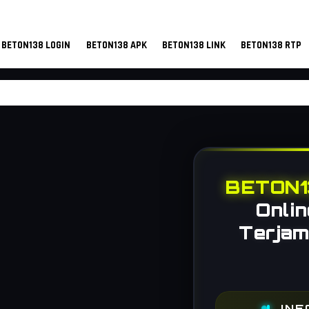
BETON138 LOGIN
BETON138 APK
BETON138 LINK
BETON138 RTP
BETON1
Onli
Terjam
INF