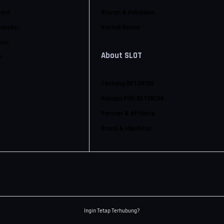
ord
Aturan & Kebijakan
ansaksi
Kontak Resmi
kasi
About SLOT
P
Tentang BETON138
Kenapa Pilih BETON138
Partner & Affiliate
Brand & Identitas
Ingin Tetap Terhubung?