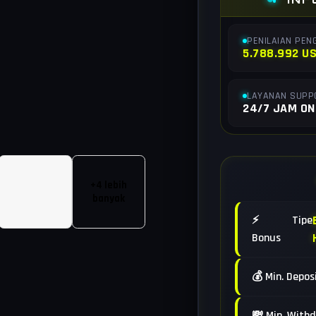
PENILAIAN PEN
5.788.992 U
LAYANAN SUPP
24/7 JAM ON
+4 lebih
banyak
⚡ Tipe
Bonus
💰 Min. Depos
💸 Min. With