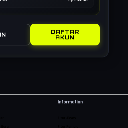
DAFTAR
IN
AKUN
Information
er
Fitur Akses
 Baru
Fitur Pemula