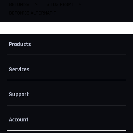
BETON138
>
SITUS RESMI
>
BETON138 ALTERNATIF
Buka
Footer Navigation
Products
Buka
Services
Buka
Support
Buka
Account