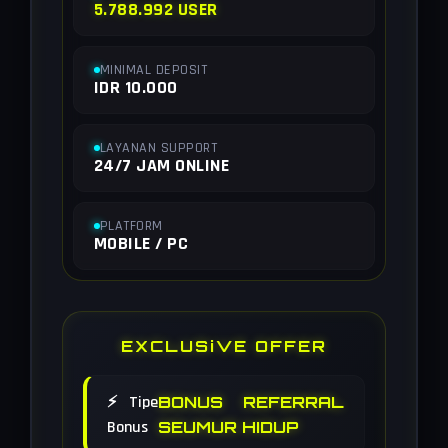
5.788.992 USER
MINIMAL DEPOSIT
IDR 10.000
LAYANAN SUPPORT
24/7 JAM ONLINE
PLATFORM
MOBILE / PC
EXCLUSiVE OFFER
⚡ Tipe
BONUS REFERRAL
Bonus
SEUMUR HIDUP