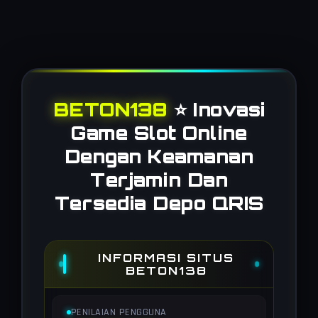
BETON138
⭐️ Inovasi
Game Slot Online
Dengan Keamanan
Terjamin Dan
Tersedia Depo QRIS
INFORMASI SITUS
BETON138
PENILAIAN PENGGUNA