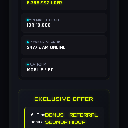
5.788.992 USER
MINIMAL DEPOSIT
IDR 10.000
LAYANAN SUPPORT
24/7 JAM ONLINE
PLATFORM
MOBILE / PC
EXCLUSiVE OFFER
⚡ Tipe
BONUS REFERRAL
Bonus
SEUMUR HIDUP