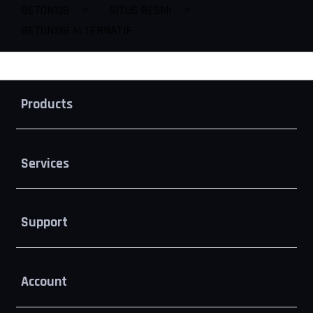
BETON138
>
SITUS RESMI
>
BETON138 ALTERNATIF
Buka
Footer Navigation
Products
Buka
Services
Buka
Support
Buka
Account