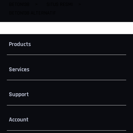
BETON138
>
SITUS RESMI
>
BETON138 ALTERNATIF
Buka
Footer Navigation
Products
Buka
Services
Buka
Support
Buka
Account