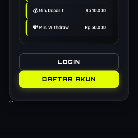
💰 Min. Deposit
Rp 10.000
💸 Min. Withdraw
Rp 50.000
LOGIN
DAFTAR AKUN
```
Layer Popup Close