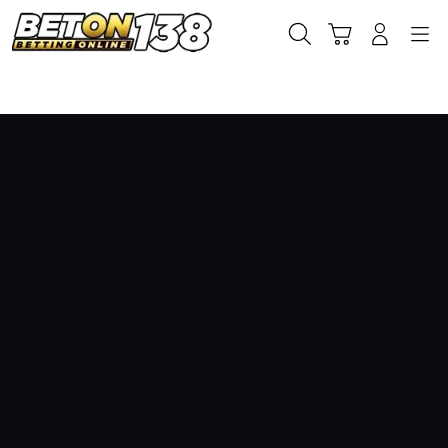
Skip
to
Cari
Troli
Login
Navigation
content