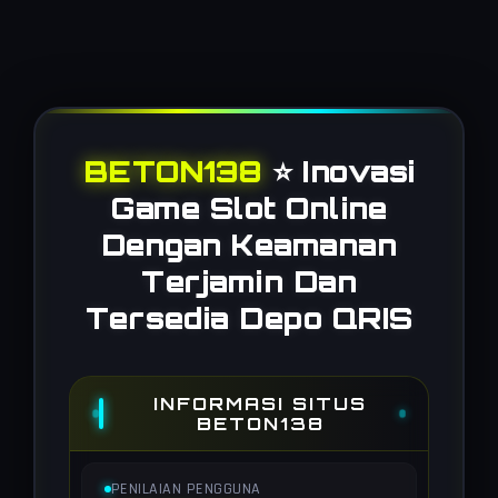
BETON138
⭐️ Inovasi
Game Slot Online
Dengan Keamanan
Terjamin Dan
Tersedia Depo QRIS
INFORMASI SITUS
BETON138
PENILAIAN PENGGUNA