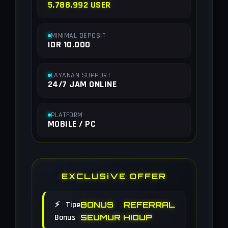
5.788.992 USER
MINIMAL DEPOSIT
IDR 10.000
LAYANAN SUPPORT
24/7 JAM ONLINE
PLATFORM
MOBILE / PC
EXCLUSiVE OFFER
⚡ Tipe
BONUS REFERRAL
Bonus
SEUMUR HIDUP