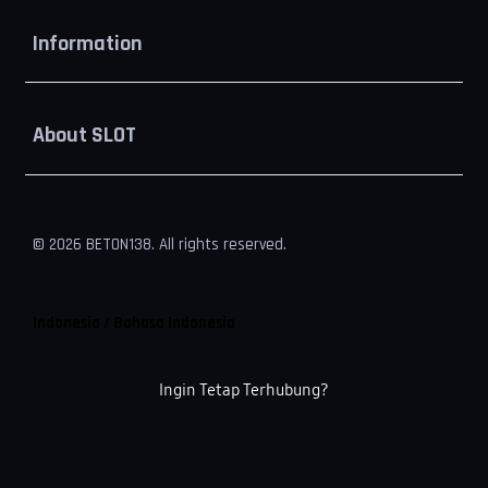
Buka
Information
Buka
About SLOT
© 2026 BETON138. All rights reserved.
Indonesia / Bahasa Indonesia
Ingin Tetap Terhubung?