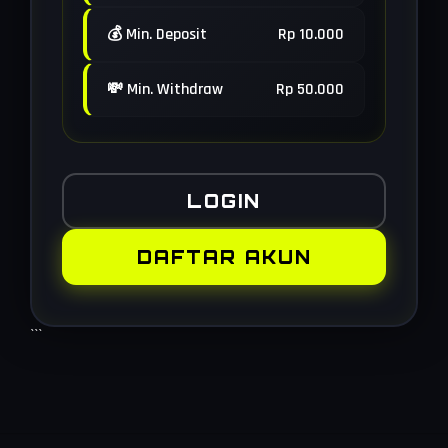
💰 Min. Deposit
Rp 10.000
💸 Min. Withdraw
Rp 50.000
LOGIN
DAFTAR AKUN
```
Layer Popup Close