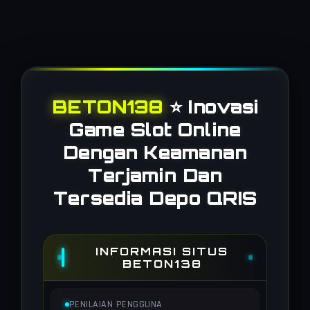
BETON138
⭐️ Inovasi
Game Slot Online
Dengan Keamanan
Terjamin Dan
Tersedia Depo QRIS
INFORMASI SITUS
BETON138
PENILAIAN PENGGUNA