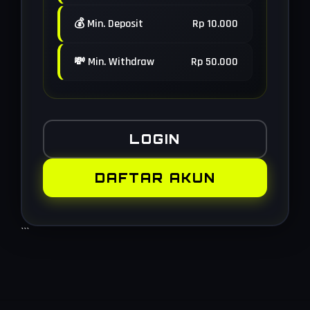
💰 Min. Deposit
Rp 10.000
💸 Min. Withdraw
Rp 50.000
LOGIN
DAFTAR AKUN
```
Layer Popup Close