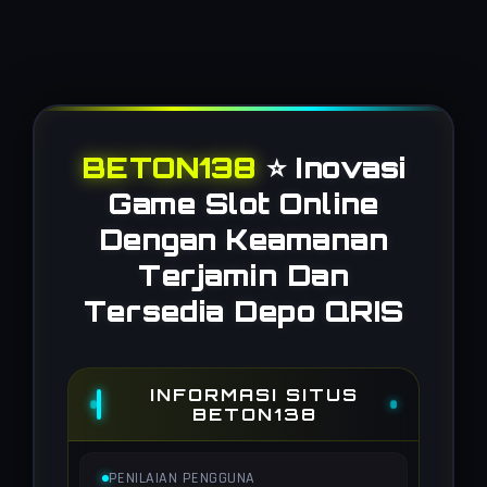
BETON138
⭐️ Inovasi
Game Slot Online
Dengan Keamanan
Terjamin Dan
Tersedia Depo QRIS
INFORMASI SITUS
BETON138
PENILAIAN PENGGUNA